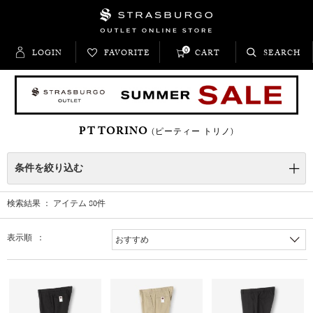
0
LOGIN
FAVORITE
CART
SEARCH
PT TORINO
(ピーティー トリノ)
条件を絞り込む
検索結果 ： アイテム
80
件
表示順 ：