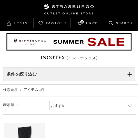
0
LOGIN
FAVORITE
CART
SEARCH
INCOTEX
(インコテックス)
条件を絞り込む
検索結果 ： アイテム
1
件
表示順 ：