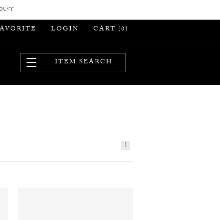
ついて
FAVORITE
LOGIN
CART (
)
0
ITEM SEARCH
1