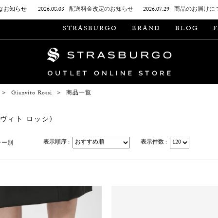
なお知らせ
2026.08.03
配送料金改定のお知らせ
2026.07.29
商品のお届けに
STRASBURGO
BRAND
BLOG
＞
Gianvito Rossi
＞
商品一覧
ヴィト ロッシ)
表示順序 :
表示件数 :
ラー別