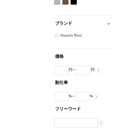
グ
ブ
ブ
レ
ラ
ラ
ー
ウ
ッ
ブランド
系
ン
ク
系
系
Gianvito Rossi
価格
円～
円
割引率
%～
%
フリーワード