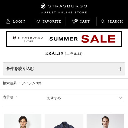
0
LOGIN
FAVORITE
CART
SEARCH
ERAL55
(エラル55)
条件を絞り込む
検索結果 ： アイテム
9
件
表示順 ：