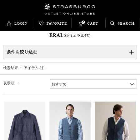
0
LOGIN
FAVORITE
CART
SEARCH
ERAL55
(エラル55)
条件を絞り込む
検索結果 ： アイテム
3
件
表示順 ：