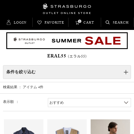
0
LOGIN
FAVORITE
CART
SEARCH
ERAL55
(エラル55)
条件を絞り込む
検索結果 ： アイテム
4
件
表示順 ：