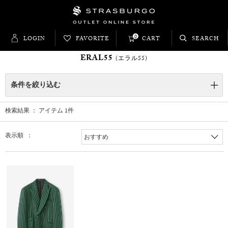
0
LOGIN
FAVORITE
CART
SEARCH
ERAL55
(エラル55)
条件を絞り込む
検索結果 ： アイテム
1
件
表示順 ：