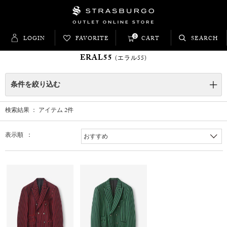
0
LOGIN
FAVORITE
CART
SEARCH
ERAL55
(エラル55)
条件を絞り込む
検索結果 ： アイテム
2
件
表示順 ：