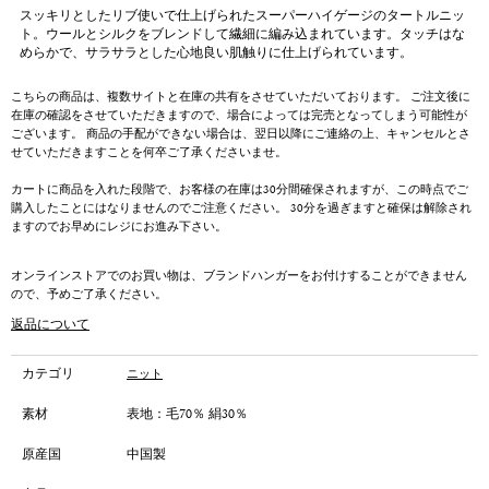
スッキリとしたリブ使いで仕上げられたスーパーハイゲージのタートルニッ
ト。ウールとシルクをブレンドして繊細に編み込まれています。タッチはな
めらかで、サラサラとした心地良い肌触りに仕上げられています。
こちらの商品は、複数サイトと在庫の共有をさせていただいております。 ご注文後に
在庫の確認をさせていただきますので、場合によっては完売となってしまう可能性が
ございます。 商品の手配ができない場合は、翌日以降にご連絡の上、キャンセルとさ
せていただきますことを何卒ご了承くださいませ。
カートに商品を入れた段階で、お客様の在庫は30分間確保されますが、この時点でご
購入したことにはなりませんのでご注意ください。 30分を過ぎますと確保は解除され
ますのでお早めにレジにお進み下さい。
オンラインストアでのお買い物は、ブランドハンガーをお付けすることができません
ので、予めご了承ください。
返品について
カテゴリ
ニット
素材
表地：毛70％ 絹30％
原産国
中国製